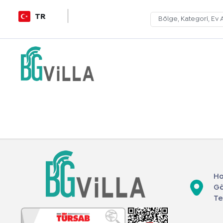
TR
Ho
Gö
Te