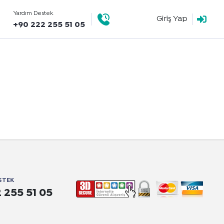
Yardım Destek
Giriş Yap
+90 222 255 51 05
STEK
 255 51 05