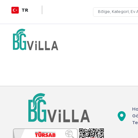
TR
Ho
Gö
Te