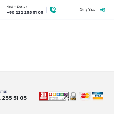
Yardım Destek
Giriş Yap
+90 222 255 51 05
STEK
 255 51 05