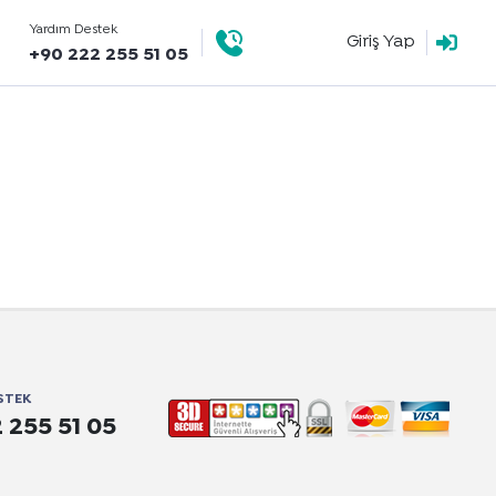
Yardım Destek
Giriş Yap
+90 222 255 51 05
STEK
 255 51 05