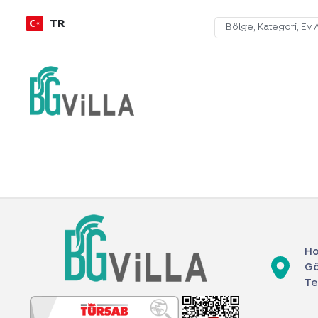
TR
Ho
Gö
Te