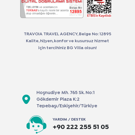
TRAVOIA TRAVEL AGENCY, Belge No: 12895
Kalite, hijyen, konfor ve kusursuz hizmet
için tercihiniz BG Villa olsun!
Hoşnudiye Mh. 765 Sk. No:1
Gökdemir Plaza K:2
Tepebaşı/Eskişehir/Türkiye
YARDIM / DESTEK
+90 222 255 51 05