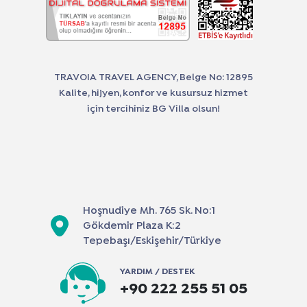
TRAVOIA TRAVEL AGENCY, Belge No: 12895
Kalite, hijyen, konfor ve kusursuz hizmet
için tercihiniz BG Villa olsun!
Hoşnudiye Mh. 765 Sk. No:1
Gökdemir Plaza K:2
Tepebaşı/Eskişehir/Türkiye
YARDIM / DESTEK
+90 222 255 51 05