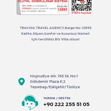
TRAVOIA TRAVEL AGENCY, Belge No: 12895
Kalite, hijyen, konfor ve kusursuz hizmet
için tercihiniz BG Villa olsun!
Hoşnudiye Mh. 765 Sk. No:1
Gökdemir Plaza K:2
Tepebaşı/Eskişehir/Türkiye
YARDIM / DESTEK
+90 222 255 51 05