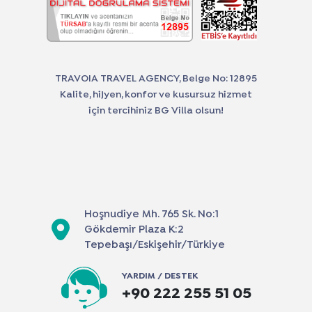
TRAVOIA TRAVEL AGENCY, Belge No: 12895
Kalite, hijyen, konfor ve kusursuz hizmet
için tercihiniz BG Villa olsun!
Hoşnudiye Mh. 765 Sk. No:1
Gökdemir Plaza K:2
Tepebaşı/Eskişehir/Türkiye
YARDIM / DESTEK
+90 222 255 51 05