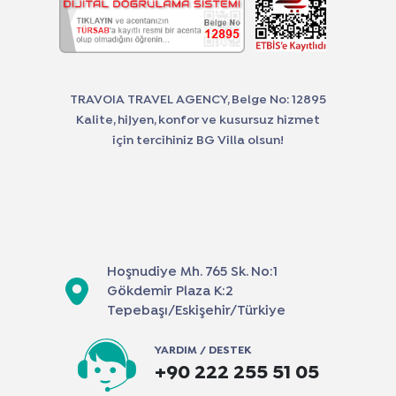
TRAVOIA TRAVEL AGENCY, Belge No: 12895
Kalite, hijyen, konfor ve kusursuz hizmet
için tercihiniz BG Villa olsun!
Hoşnudiye Mh. 765 Sk. No:1
Gökdemir Plaza K:2
Tepebaşı/Eskişehir/Türkiye
YARDIM / DESTEK
+90 222 255 51 05