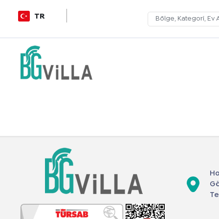
TR
Ho
Gö
Te