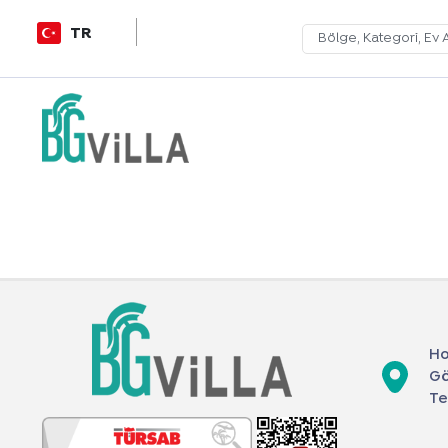
TR
Ho
Gö
Te