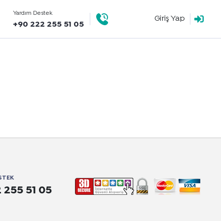
Yardım Destek
Giriş Yap
+90 222 255 51 05
STEK
 255 51 05