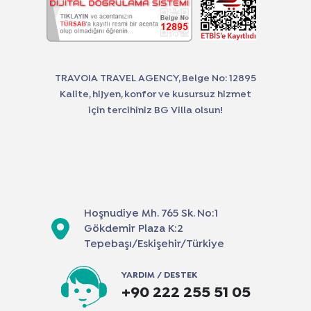
TRAVOIA TRAVEL AGENCY, Belge No: 12895
Kalite, hijyen, konfor ve kusursuz hizmet
için tercihiniz BG Villa olsun!
Hoşnudiye Mh. 765 Sk. No:1
Gökdemir Plaza K:2
Tepebaşı/Eskişehir/Türkiye
YARDIM / DESTEK
+90 222 255 51 05