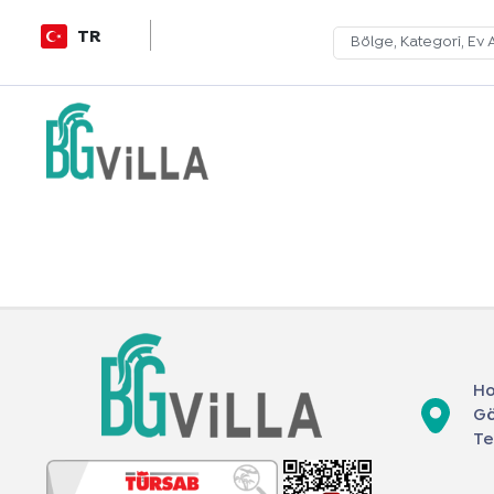
TR
Ho
Gö
Te