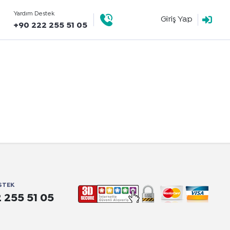
Yardım Destek
Giriş Yap
+90 222 255 51 05
STEK
 255 51 05