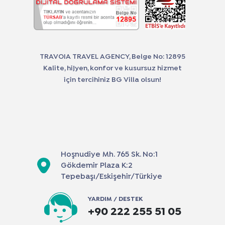
TRAVOIA TRAVEL AGENCY, Belge No: 12895
Kalite, hijyen, konfor ve kusursuz hizmet
için tercihiniz BG Villa olsun!
Hoşnudiye Mh. 765 Sk. No:1
Gökdemir Plaza K:2
Tepebaşı/Eskişehir/Türkiye
YARDIM / DESTEK
+90 222 255 51 05