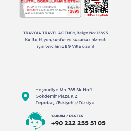
TRAVOIA TRAVEL AGENCY, Belge No: 12895
Kalite, hijyen, konfor ve kusursuz hizmet
için tercihiniz BG Villa olsun!
Hoşnudiye Mh. 765 Sk. No:1
Gökdemir Plaza K:2
Tepebaşı/Eskişehir/Türkiye
YARDIM / DESTEK
+90 222 255 51 05